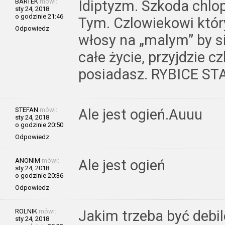
BARTEK
mówi:
Idiptyzm. Szkoda chlo
sty 24, 2018
o godzinie 21:46
Tym. Czlowiekowi który
Odpowiedz
włosy na „malym” by si
całe życie, przyjdzie c
posiadasz. RYBICE S
STEFAN
mówi:
Ale jest ogień.Auuu
sty 24, 2018
o godzinie 20:50
Odpowiedz
ANONIM
mówi:
Ale jest ogień
sty 24, 2018
o godzinie 20:36
Odpowiedz
ROLNIK
mówi:
Jakim trzeba być debi
sty 24, 2018