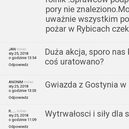
pory nie znaleziono.Mo
uważnie wszystkim poż
pożar w Rybicach czek
JAN
mówi:
Duża akcja, sporo nas
sty 25, 2018
o godzinie 13:54
coś uratowano?
Odpowiedz
ANONIM
mówi:
Gwiazda z Gostynia w p
sty 25, 2018
o godzinie 13:03
Odpowiedz
R......
mówi:
Wytrwałosci i siły dla
sty 25, 2018
o godzinie 11:09
Odpowiedz