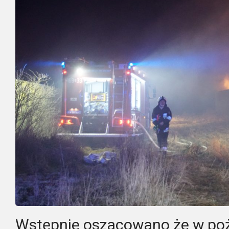
Wstępnie oszacowano że w poż