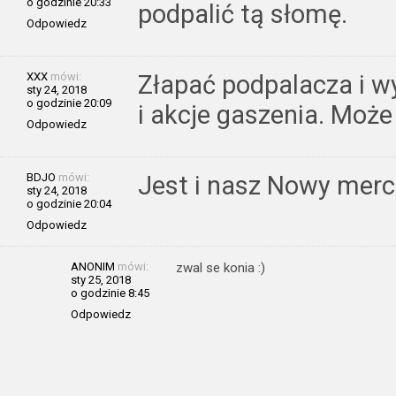
o godzinie 20:33
podpalić tą słomę.
Odpowiedz
XXX
mówi:
Złapać podpalacza i w
sty 24, 2018
o godzinie 20:09
i akcje gaszenia. Moż
Odpowiedz
BDJO
mówi:
Jest i nasz Nowy merc
sty 24, 2018
o godzinie 20:04
Odpowiedz
ANONIM
mówi:
zwal se konia :)
sty 25, 2018
o godzinie 8:45
Odpowiedz