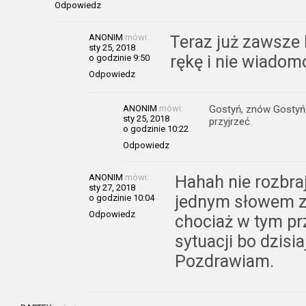
Odpowiedz
ANONIM
mówi:
Teraz już zawsze 
sty 25, 2018
rękę i nie wiadom
o godzinie 9:50
Odpowiedz
ANONIM
mówi:
Gostyń, znów Gostyń i
sty 25, 2018
przyjrzeć.
o godzinie 10:22
Odpowiedz
ANONIM
mówi:
Hahah nie rozbraj
sty 27, 2018
jednym słowem z
o godzinie 10:04
Odpowiedz
chociaż w tym prz
sytuacji bo dzisia
Pozdrawiam.