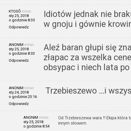
KTOSÕ
mówi:
Idiotów jednak nie bra
sty 25, 2018
o godzinie 8:35
w gnoju i gównie krowi
Odpowiedz
ANONIM
mówi:
Aleź baran głupi się zn
sty 25, 2018
o godzinie 8:33
złapac za wszelka cene
Odpowiedz
obsypac i niech lata po 
ANONIM
mówi:
Trzebieszewo …i wszys
sty 24, 2018
o godzinie 23:16
Odpowiedz
ANONIM
mówi:
Od Trzebieszewa wara !! Ekipa która t
sty 25, 2018
innym słowem.
o godzinie 8:54