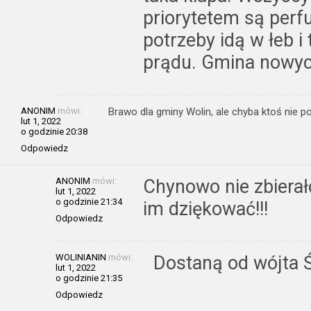
priorytetem są perf
potrzeby idą w łeb i
prądu. Gmina nowyc
ANONIM
mówi:
Brawo dla gminy Wolin, ale chyba ktoś nie
lut 1, 2022
o godzinie 20:38
Odpowiedz
ANONIM
mówi:
Chynowo nie zbierał
lut 1, 2022
o godzinie 21:34
im dziękować!!!
Odpowiedz
WOLINIANIN
mówi:
Dostaną od wójta 
lut 1, 2022
o godzinie 21:35
Odpowiedz