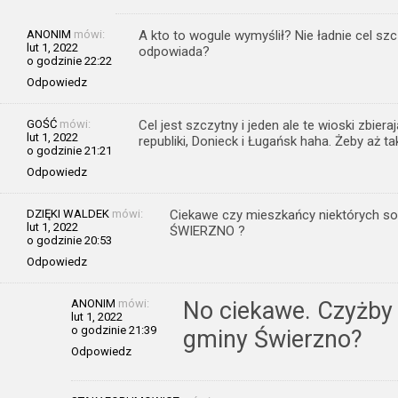
ANONIM
mówi:
A kto to wogule wymyślił? Nie ładnie cel szc
lut 1, 2022
odpowiada?
o godzinie 22:22
Odpowiedz
GOŚĆ
mówi:
Cel jest szczytny i jeden ale te wioski zbie
lut 1, 2022
republiki, Donieck i Ługańsk haha. Żeby aż t
o godzinie 21:21
Odpowiedz
DZIĘKI WALDEK
mówi:
Ciekawe czy mieszkańcy niektórych soł
lut 1, 2022
ŚWIERZNO ?
o godzinie 20:53
Odpowiedz
ANONIM
mówi:
No ciekawe. Czyżby s
lut 1, 2022
o godzinie 21:39
gminy Świerzno?
Odpowiedz