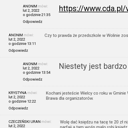
ANONIM
mówi:
https://www.cda.pl
lut 2, 2022
o godzinie 21:35
Odpowiedz
ANONIM
mówi:
Czy to prawda że przedszkole w Wolinie zos
lut 2, 2022
o godzinie 13:11
Odpowiedz
ANONIM
mówi:
Niestety jest bardz
lut 2, 2022
o godzinie 13:54
Odpowiedz
KRYSTYNA
mówi:
Kochani jesteście Wielcy co roku w Gminie
lut 2, 2022
Brawa dla organizatorów.
o godzinie 12:22
Odpowiedz
CZECZEŃSKI URAN
mówi:
Wolę dać księdzu na tacę te 20 zł n
lut 2, 2022
parfaii a tam wośp mało robi ksiądz 