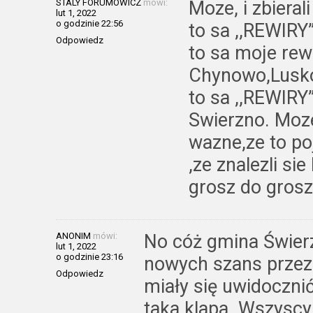
STALY FORUMOWICZ
mówi:
Moze, i zbieral
lut 1, 2022
o godzinie 22:56
to sa ,,REWIRY
Odpowiedz
to sa moje rew
Chynowo,Lusko
to sa ,,REWIRY
Swierzno. Moze
wazne,ze to po
,ze znalezli si
grosz do grosz
ANONIM
mówi:
No cóż gmina Świer
lut 1, 2022
o godzinie 23:16
nowych szans przez
Odpowiedz
miały się uwidoczni
taka klapa. Wszyscy