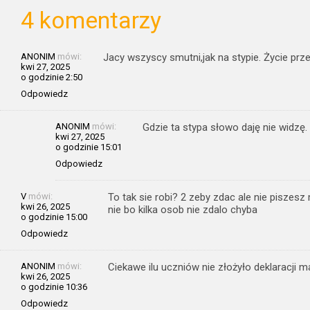
4 komentarzy
ANONIM
mówi:
Jacy wszyscy smutni,jak na stypie. Życie pr
kwi 27, 2025
o godzinie 2:50
Odpowiedz
ANONIM
mówi:
Gdzie ta stypa słowo daję nie widzę.
kwi 27, 2025
o godzinie 15:01
Odpowiedz
V
mówi:
To tak sie robi? 2 zeby zdac ale nie piszes
kwi 26, 2025
nie bo kilka osob nie zdalo chyba
o godzinie 15:00
Odpowiedz
ANONIM
mówi:
Ciekawe ilu uczniów nie złożyło deklaracji ma
kwi 26, 2025
o godzinie 10:36
Odpowiedz