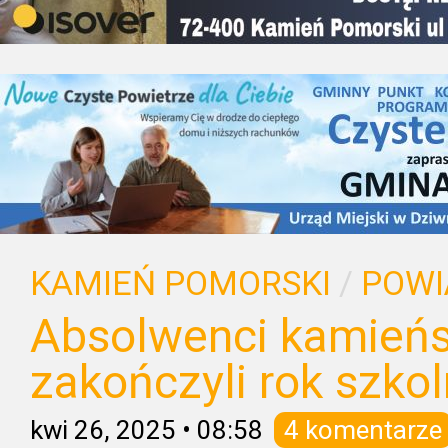
KAMIEŃ POMORSKI
/
POWI
Absolwenci kamieńs
zakończyli rok szko
kwi 26, 2025
•
08:58
4 komentarze