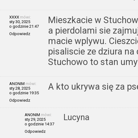
XXXX
mówi:
Mieszkacie w Stuchow
sty 30, 2025
o godzinie 21:47
a pierdolami sie zajmuj
Odpowiedz
macie wplywu. Cieszcie
pisaliscie ze dziura na
Stuchowo to stan umy
ANONIM
mówi:
A kto ukrywa się za p
sty 28, 2025
o godzinie 19:35
Odpowiedz
ANONIM
mówi:
Lucyna
sty 29, 2025
o godzinie 14:37
Odpowiedz