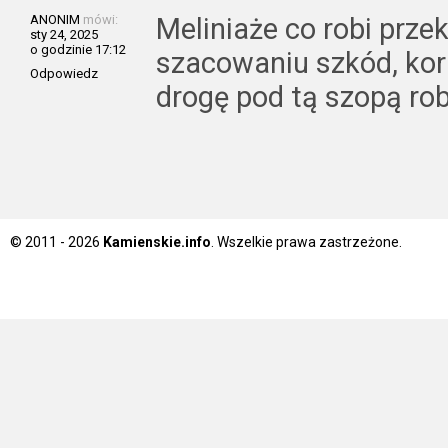
ANONIM
mówi:
Meliniaże co robi prze
sty 24, 2025
o godzinie 17:12
szacowaniu szkód, kor
Odpowiedz
drogę pod tą szopą rob
© 2011 - 2026
Kamienskie.info
. Wszelkie prawa zastrzeżone.