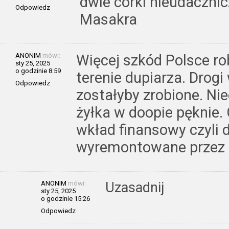
dwie córki nieudacznic
Odpowiedz
Masakra
ANONIM
mówi:
Więcej szkód Polsce ro
sty 25, 2025
o godzinie 8:59
terenie dupiarza. Drogi
Odpowiedz
zostałyby zrobione. Nie
żyłka w doopie pęknie
wkład finansowy czyli 
wyremontowane przez
ANONIM
mówi:
Uzasadnij
sty 25, 2025
o godzinie 15:26
Odpowiedz