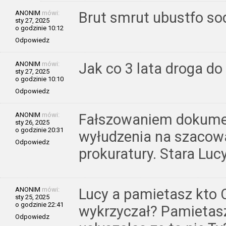
ANONIM
mówi:
Brut smrut ubustfo 
sty 27, 2025
o godzinie 10:12
Odpowiedz
ANONIM
mówi:
Jak co 3 lata droga d
sty 27, 2025
o godzinie 10:10
Odpowiedz
ANONIM
mówi:
Fałszowaniem dokume
sty 26, 2025
o godzinie 20:31
wyłudzenia na szacowa
Odpowiedz
prokuratury. Stara Luc
ANONIM
mówi:
Lucy a pamietasz kto
sty 25, 2025
o godzinie 22:41
wykrzyczał? Pamietasz
Odpowiedz