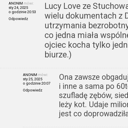
ANONIM
mówi:
Lucy Love ze Stuchowa
sty 24, 2025
o godzinie 20:53
wielu dokumentach z 
Odpowiedz
utrzymania bezrobotny
co jedna miała wspóln
ojciec kocha tylko je
biurze.)
ANONIM
mówi:
Ona zawsze obgaduj
sty 25, 2025
o godzinie 20:07
i inne a sama po 60t
Odpowiedz
szufladę zębów, sied
leży kot. Udaje mili
jest co doprowadził