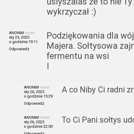
uslyszalas ze to nie Ty
wykrzyczał :)
ANONIM
mówi:
Podziękowania dla wójt
sty 25, 2025
o godzinie 19:11
Majera. Sołtysowa zaj
Odpowiedz
fermentu na wsi
I
ANONIM
mówi:
A co Niby Ci radni zr
sty 26, 2025
o godzinie 15:29
Odpowiedz
ANONIM
mówi:
To Ci Pani sołtys u
sty 26, 2025
o godzinie 22:00
Odpowiedz