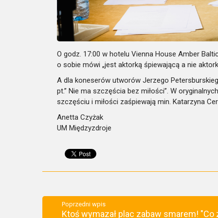
O godz. 17:00 w hotelu Vienna House Amber Baltic
o sobie mówi
„
j
est
aktorką śpiewającą a nie aktork
A dla koneserów utworów Jerzego Petersburskieg
pt.” Nie ma szczęścia bez miłości”. W oryginalnyc
szczęściu i miłości
zaśpiewają min. Katarzyna Ce
Anetta Czyżak
UM Międzyzdroje
Poprzedni wpis
Ktoś wymazał plac zabaw smarem! "Co 