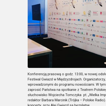
Konferencją prasową o godz. 13:00, w nowej odsł
Festiwal Gwiazd w Międzyz
drojach. Organizatorzy,
wprowadzonymi do
programu
nowościami. W tym 
zaprosić Państwa na spotkanie z Teatrem Po
lskie
słuchowisko Wojciecha Tomczyka pt. „Wielka Imp
redaktor Barbara Marcinik (Trójka – Polskie Radio).
koncerty przy Alei Gwiazd są bezpłatne.