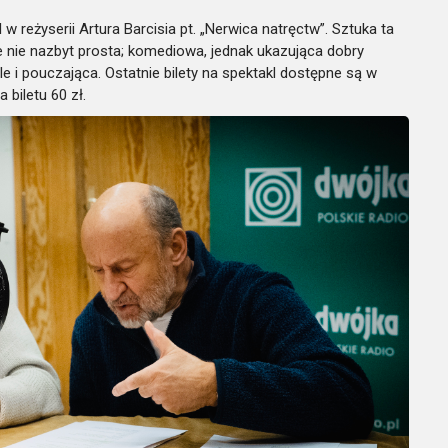
l
w reżyserii
Artura B
arcisia
pt. „Nerwica natręctw”.
Sztuka ta
le nie nazbyt prosta; komediowa, jednak ukazująca dobry
le i pouczająca
.
Ostatnie b
ilety na spektakl dostępne są w
biletu 60 zł.