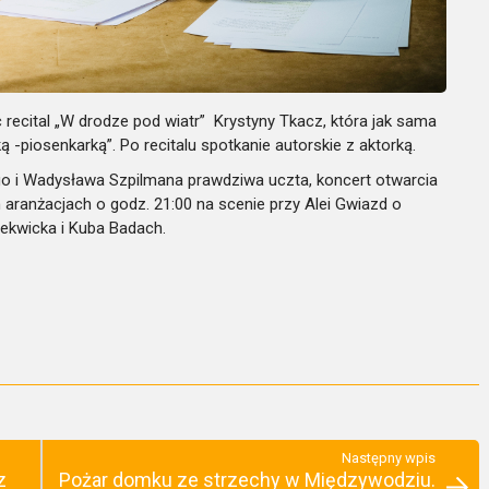
 recital „W drodze pod wiatr” Krystyny Tkacz, która
jak
sama
ą -piosenkarką”.
Po recitalu spotkanie autorskie z aktorką.
o i Wadysława Szpilmana prawdziwa uczta, koncert otwarcia
h aranżacjach o godz. 21:00 na scenie przy Alei Gwiazd
o
rekwicka i Kuba Badach.
Następny wpis
z
Pożar domku ze strzechy w Międzywodziu.