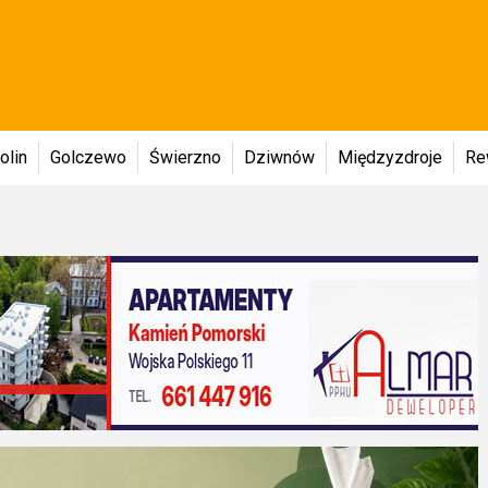
olin
Golczewo
Świerzno
Dziwnów
Międzyzdroje
Re