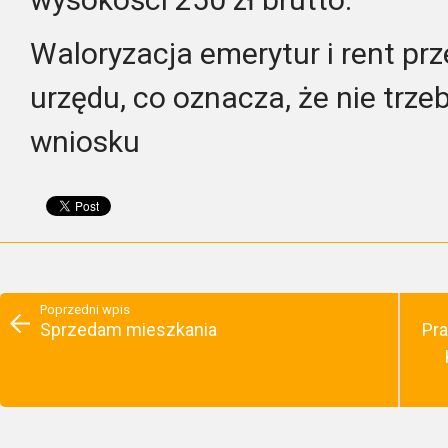
Waloryzacja emerytur i rent pr
urzędu, co oznacza, że nie trz
wniosku
Poprzedni wpis
Sprzedam mieszkania
Pra