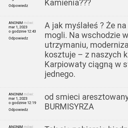
Kamienia???
Odpowiedz
ANONIM
mówi:
A jak myślałeś ? Że na i
mar 1, 2023
o godzinie 12:43
mogli. Na wschodzie w
Odpowiedz
utrzymaniu, moderniza
kosztuje – z naszych k
Karpiowaty ciągną w st
jednego.
ANONIM
mówi:
od smieci aresztowan
mar 1, 2023
o godzinie 12:19
BURMISYRZA
Odpowiedz
ANONIM
mówi: