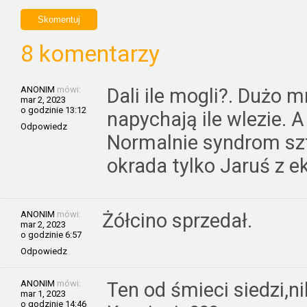
8 komentarzy
ANONIM
mówi:
Dali ile mogli?. Dużo mn
mar 2, 2023
o godzinie 13:12
napychają ile wlezie. A
Odpowiedz
Normalnie syndrom sz
okrada tylko Jaruś z ek
ANONIM
mówi:
Żółcino sprzedał.
mar 2, 2023
o godzinie 6:57
Odpowiedz
ANONIM
mówi:
Ten od śmieci siedzi,ni
mar 1, 2023
o godzinie 14:46