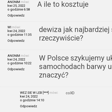
ANONIM
mówi:
A ile to kosztuje
kwi 25, 2022
o godzinie 6:58
Odpowiedz
WI
mówi:
dewiza jak najbardzie
kwi 24, 2022
o godzinie 11:35
rzeczywiście?
Odpowiedz
ANONIM
mówi:
W Polsce szykujemy uk
kwi 24, 2022
o godzinie 10:22
samochodach barwy uk
Odpowiedz
znaczyć?
WEZ SIE W LEB [***]
mówi:
coXD
kwi 24, 2022
o godzinie 14:10
Odpowiedz