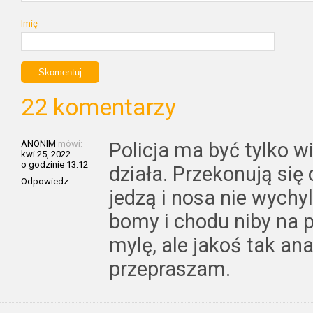
Imię
22 komentarzy
ANONIM
mówi:
Policja ma być tylko wi
kwi 25, 2022
o godzinie 13:12
działa. Przekonują się 
Odpowiedz
jedzą i nosa nie wychyl
bomy i chodu niby na 
mylę, ale jakoś tak ana
przepraszam.