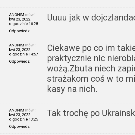
ANONIM
mówi:
Uuuu jak w dojczlanda
kwi 23, 2022
o godzinie 16:28
Odpowiedz
ANONIM
mówi:
Ciekawe po co im takie
kwi 23, 2022
o godzinie 14:57
praktycznie nic nierob
Odpowiedz
wożą.Zbuta niech zapie
strażakom coś w to mi
kasy na nich.
ANONIM
mówi:
Tak trochę po Ukrains
kwi 23, 2022
o godzinie 13:25
Odpowiedz