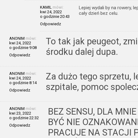
KAMIL
mówi:
Lepiej wydali by na rowery, l
kwi 24, 2022
cały dzień bez celu.
o godzinie 20:43
Odpowiedz
ANONIM
mówi:
To tak jak peugeot, zmie
kwi 24, 2022
o godzinie 9:08
środku dalej dupa.
Odpowiedz
ANONIM
mówi:
Za dużo tego sprzetu, l
kwi 24, 2022
o godzinie 8:14
szpitale, pomoc spole
Odpowiedz
ANONIM
mówi:
BEZ SENSU, DLA MNI
kwi 23, 2022
o godzinie 22:32
BYĆ NIE OZNAKOWAN
Odpowiedz
PRACUJE NA STACJI P