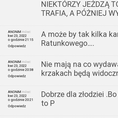
NIEKTÓRZY JEŻDZĄ T
TRAFIA, A PÓŻNIEJ 
ANONIM
mówi:
A może by tak kilka k
kwi 23, 2022
o godzinie 21:15
Ratunkowego….
Odpowiedz
ANONIM
mówi:
Nie mają na co wydawać
kwi 23, 2022
o godzinie 20:38
krzakach będą widoczni
Odpowiedz
ANONIM
mówi:
Dobrze dla złodziei .Bo
kwi 23, 2022
o godzinie 20:21
to P
Odpowiedz