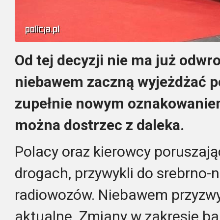
Od tej decyzji nie ma już odwro
niebawem zaczną wyjeżdżać po
zupełnie nowym oznakowaniem
można dostrzec z daleka.
Polacy oraz kierowcy poruszają
drogach, przywykli do srebrno-
radiowozów. Niebawem przyzwyc
aktualne. Zmiany w zakresie ba