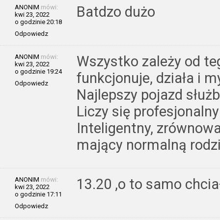
ANONIM
mówi:
Batdzo dużo
kwi 23, 2022
o godzinie 20:18
Odpowiedz
ANONIM
mówi:
Wszystko zależy od te
kwi 23, 2022
o godzinie 19:24
funkcjonuje, działa i m
Odpowiedz
Najlepszy pojazd służbo
Liczy się profesjonalny
Inteligentny, zrównow
mający normalną rodzin
ANONIM
mówi:
13.20 ,o to samo chci
kwi 23, 2022
o godzinie 17:11
Odpowiedz