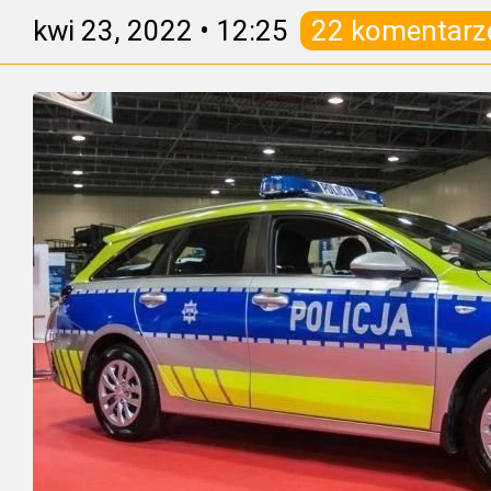
kwi 23, 2022
•
12:25
22 komentarz