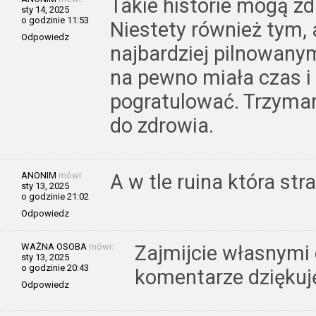
Takie historie mogą zd
sty 14, 2025
o godzinie 11:53
Niestety również tym,
Odpowiedz
najbardziej pilnowanym
na pewno miała czas i
pogratulować. Trzymam
do zdrowia.
ANONIM
mówi:
A w tle ruina która str
sty 13, 2025
o godzinie 21:02
Odpowiedz
WAŻNA OSOBA
mówi:
Zajmijcie własnymi
sty 13, 2025
o godzinie 20:43
komentarze dziękuj
Odpowiedz