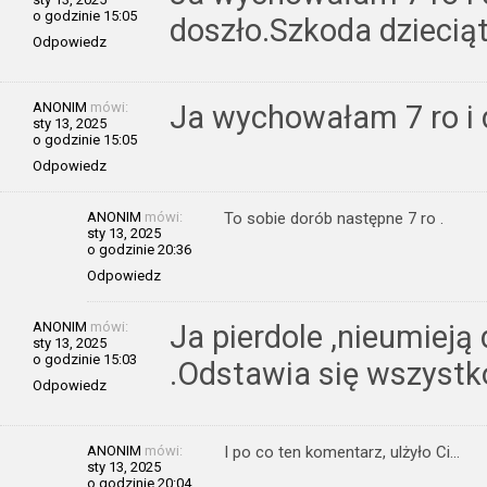
o godzinie 15:05
doszło.Szkoda dziecią
Odpowiedz
ANONIM
mówi:
Ja wychowałam 7 ro i d
sty 13, 2025
o godzinie 15:05
Odpowiedz
ANONIM
mówi:
To sobie dorób następne 7 ro .
sty 13, 2025
o godzinie 20:36
Odpowiedz
ANONIM
mówi:
Ja pierdole ,nieumieją
sty 13, 2025
o godzinie 15:03
.Odstawia się wszystko
Odpowiedz
ANONIM
mówi:
I po co ten komentarz, ulżyło Ci…
sty 13, 2025
o godzinie 20:04