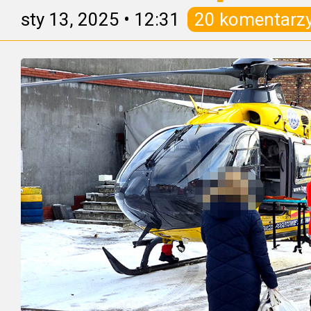
sty 13, 2025
•
12:31
20 komentarz