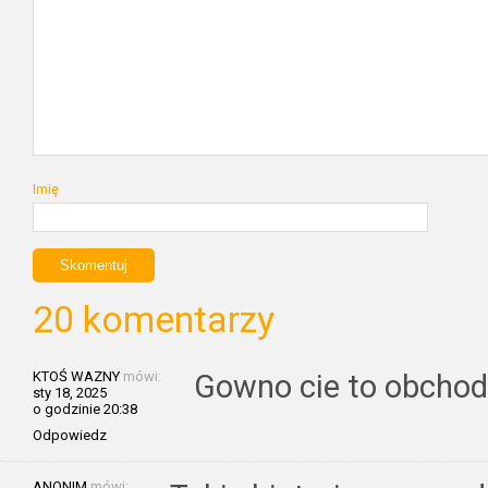
Imię
20 komentarzy
KTOŚ WAZNY
mówi:
Gowno cie to obchodz
sty 18, 2025
o godzinie 20:38
Odpowiedz
ANONIM
mówi: