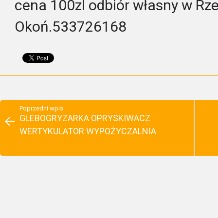
cena 100zl odbiór własny w Rz
Okoń.533726168
Poprzedni wpis
GLEBOGRYZARKA OPRYSKIWACZ
WERTYKULATOR WYPOŻYCZALNIA