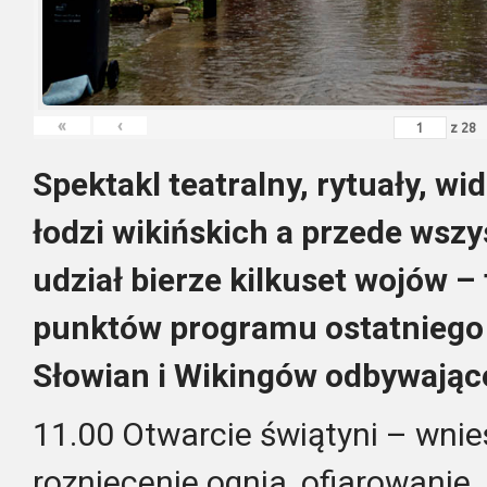
«
‹
z
28
Spektakl teatralny, rytuały, 
łodzi wikińskich a przede wszy
udział bierze kilkuset wojów –
punktów programu ostatniego 
Słowian i Wikingów odbywające
11.00 Otwarcie świątyni – wnies
rozniecenie ognia, ofiarowanie