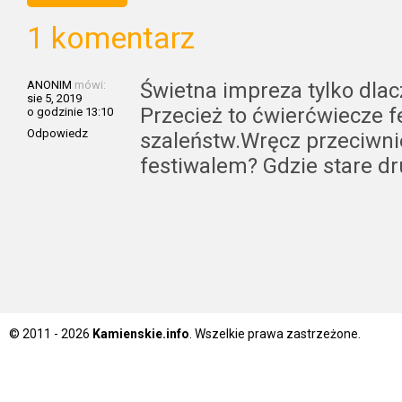
1 komentarz
ANONIM
mówi:
Świetna impreza tylko dla
sie 5, 2019
Przecież to ćwierćwiecze f
o godzinie 13:10
Odpowiedz
szaleństw.Wręcz przeciwnie
festiwalem? Gdzie stare dr
© 2011 - 2026
Kamienskie.info
. Wszelkie prawa zastrzeżone.