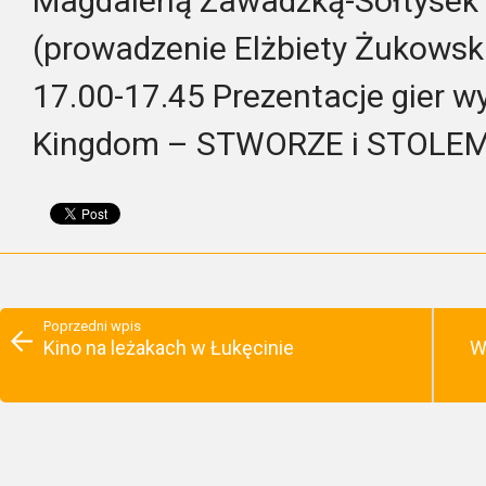
Magdaleną Zawadzką-Sołtysek i
(prowadzenie Elżbiety Żukowski
17.00-17.45 Prezentacje gier 
Kingdom – STWORZE i STOLEM
Poprzedni wpis
Kino na leżakach w Łukęcinie
W