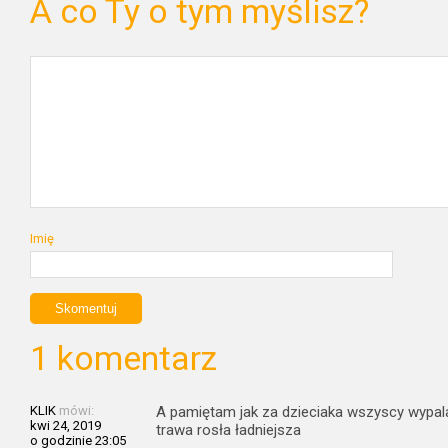
A co Ty o tym myślisz?
Imię
1 komentarz
KLIK
mówi:
A pamiętam jak za dzieciaka wszyscy wypalali
kwi 24, 2019
trawa rosła ładniejsza
o godzinie 23:05