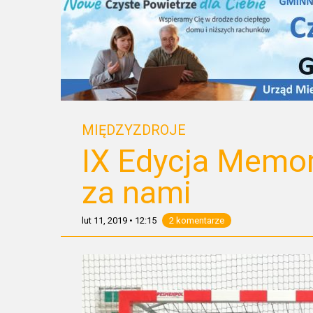
MIĘDZYZDROJE
IX Edycja Memor
za nami
lut 11, 2019
•
12:15
2 komentarze