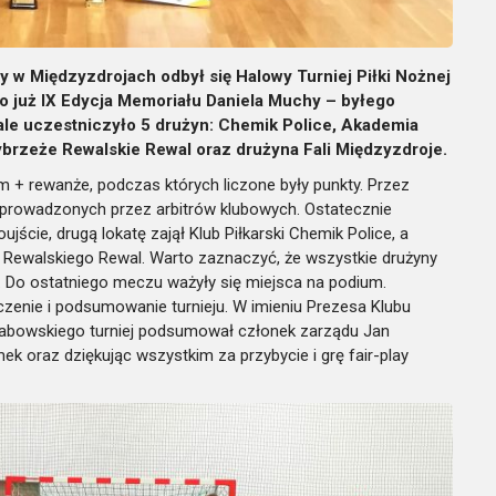
y w Międzyzdrojach odbył się Halowy Turniej Piłki Nożnej
o już IX Edycja Memoriału Daniela Muchy – byłego
le uczestniczyło 5 drużyn: Chemik Police, Akademia
Wybrzeże Rewalskie Rewal oraz drużyna Fali Międzyzdroje.
 + rewanże, podczas których liczone były punkty. Przez
 prowadzonych przez arbitrów klubowych. Ostatecznie
ujście, drugą lokatę zajął Klub Piłkarski Chemik Police, a
 Rewalskiego Rewal. Warto zaznaczyć, że wszystkie drużyny
. Do ostatniego meczu ważyły się miejsca na podium.
zenie i podsumowanie turnieju. W imieniu Prezesa Klubu
abowskiego turniej podsumował członek zarządu Jan
 oraz dziękując wszystkim za przybycie i grę fair-play