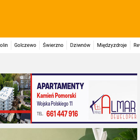
olin
Golczewo
Świerzno
Dziwnów
Międzyzdroje
Re