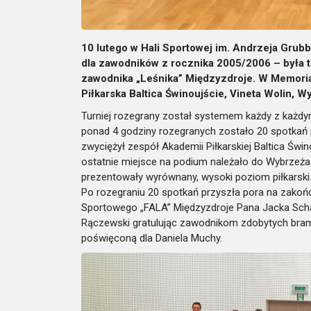
10 lutego w Hali Sportowej im. Andrzeja Grubb
dla zawodników z rocznika 2005/2006 – była t
zawodnika „Leśnika” Międzyzdroje. W Memoria
Piłkarska Baltica Świnoujście, Vineta Wolin, 
Turniej rozegrany został systemem każdy z każdym
ponad 4 godziny rozegranych zostało 20 spotkań
zwyciężył zespół Akademii Piłkarskiej Baltica Świno
ostatnie miejsce na podium należało do Wybrzeża
prezentowały wyrównany, wysoki poziom piłkarski
Po rozegraniu 20 spotkań przyszła pora na zakońc
Sportowego „FALA” Międzyzdroje Pana Jacka Sch
Rączewski gratulując zawodnikom zdobytych bramek
poświęconą dla Daniela Muchy.