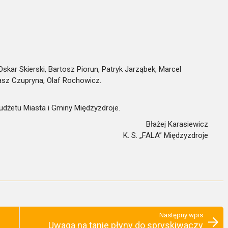
skar Skierski, Bartosz Piorun, Patryk Jarząbek, Marcel
asz Czupryna, Olaf Rochowicz.
dżetu Miasta i Gminy Międzyzdroje.
Błażej Karasiewicz
K. S. „FALA” Międzyzdroje
Następny wpis
Uwaga na tanie płyny do spryskiwaczy