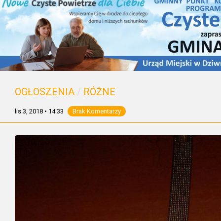
OGŁOSZENIA
/
RÓŻNE
lis 3, 2018
•
14:33
Brak Komentarzy