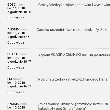
GOŚĆ
mówi:
Gminy Miedzyzdrojow końcówka i wymówka
kwi 11, 2018
o godzinie 10:08
Odpowiedz
ANONIM
mówi:
Garstka uczestników i mało młodzieży. Szkod
kwi 11, 2018
o godzinie 6:46
Odpowiedz
BEJRUT
mówi:
a gdzie ADASKO CELINSKI nie ma go upsss
kwi 10, 2018
o godzinie 18:47
Odpowiedz
EM.
mówi:
Poziom urzednika miedzyzdrojskiego.Hahah
kwi 10, 2018
o godzinie 16:57
Odpowiedz
ANONIM
mówi:
„mieszkańcy Gminy Międzyzdroje uczcili 78- 
kwi 10, 2018
katastrofy pod Smoleńskiem”