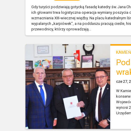
Gdy turyści podziwiają gotycką fasadę katedry św. Jana Ch
ich głowami trwa logistyczna operacja wymiany poszycia
wzmacniania XIII‑wiecznej więźby. Na placu katedralnym lś
wypalanych „karpiówek”, a na poddaszu pracują cieśle, hist
przewodnicy, którzy oprowadzają...
KAMIEŃ
Pod
wra
cze 27, 
W Kamie
konserwa
Wojewód
wynosi 2
Urzędem