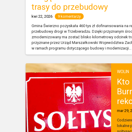
trasy do przebudowy
kwi 22, 2026
9 komentarzy
Gmina Świerzno pozyskała 460 tys zł dofinansowania na rea
przebudowy drogi w Trzebieradzu. Dzięki przyznanym śr
zmodernizowany ma zostać blisko kilometrowy odcinek tr
przyznane przez Urząd Marszałkowski Województwa Za
w ramach programu dotyczącego budowy i modernizacji...
WOLIN
Kto
Bur
rek
mar 29, 
Codzienn
lokalne 
sołtysac