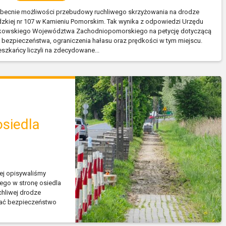
becnie możliwości przebudowy ruchliwego skrzyżowania na drodze
kiej nr 107 w Kamieniu Pomorskim. Tak wynika z odpowiedzi Urzędu
kowskiego Województwa Zachodniopomorskiego na petycję dotyczącą
bezpieczeństwa, ograniczenia hałasu oraz prędkości w tym miejscu.
szkańcy liczyli na zdecydowane...
osiedla
rej opisywaliśmy
ego w stronę osiedla
chliwej drodze
niać bezpieczeństwo