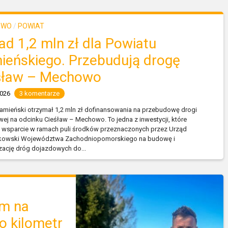
EWO
/
POWIAT
ad 1,2 mln zł dla Powiatu
ieńskiego. Przebudują drogę
śław – Mechowo
2026
3 komentarze
amieński otrzymał 1,2 mln zł dofinansowania na przebudowę drogi
ej na odcinku Cieśław – Mechowo. To jedna z inwestycji, które
 wsparcie w ramach puli środków przeznaczonych przez Urząd
kowski Województwa Zachodniopomorskiego na budowę i
ację dróg dojazdowych do...
em na
o kilometr