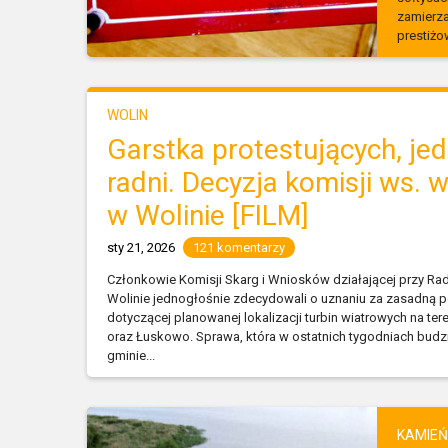
zamierza
prestiżow
WOLIN
Garstka protestujących, je
radni. Decyzja komisji ws. 
w Wolinie [FILM]
sty 21, 2026
121 komentarzy
Członkowie Komisji Skarg i Wniosków działającej przy Rad
Wolinie jednogłośnie zdecydowali o uznaniu za zasadną 
dotyczącej planowanej lokalizacji turbin wiatrowych na te
oraz Łuskowo. Sprawa, która w ostatnich tygodniach budzi
gminie...
KAMIEŃ