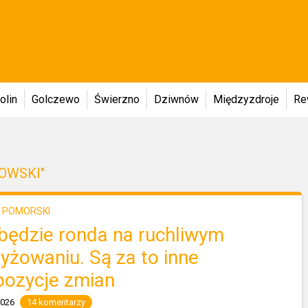
olin
Golczewo
Świerzno
Dziwnów
Międzyzdroje
Re
OWSKI"
 POMORSKI
 będzie ronda na ruchliwym
yżowaniu. Są za to inne
pozycje zmian
2026
14 komentarzy