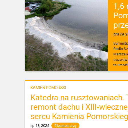
1,6 
Pom
prz
gru 29, 
Burmistr
Radia Sz
Marszał
oczekiwa
te umożli
KAMIEŃ POMORSKI
Katedra na rusztowaniach.
remont dachu i XIII‑wieczne
sercu Kamienia Pomorskie
lip 18, 2025
9 komentarzy