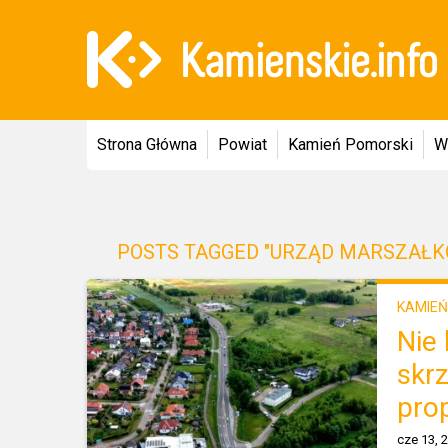
Strona Główna
Powiat
Kamień Pomorski
W
POSTS TAGGED "URZĄD MARSZAŁK
KAMIEŃ
Nie
skrz
pro
cze 13, 