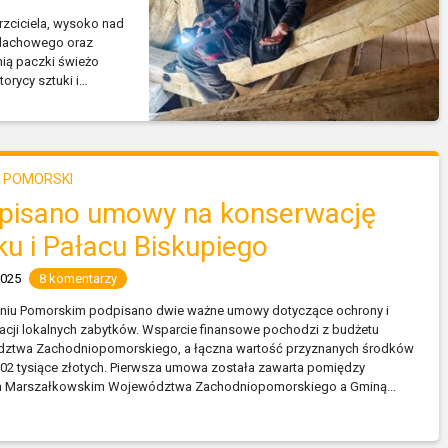
rzciciela, wysoko nad
 dachowego oraz
nią paczki świeżo
orycy sztuki i…
 POMORSKI
pisano umowy na konserwację
ku i Pałacu Biskupiego
2025
8 komentarzy
niu Pomorskim podpisano dwie ważne umowy dotyczące ochrony i
cji lokalnych zabytków. Wsparcie finansowe pochodzi z budżetu
ztwa Zachodniopomorskiego, a łączna wartość przyznanych środków
02 tysiące złotych. Pierwsza umowa została zawarta pomiędzy
 Marszałkowskim Województwa Zachodniopomorskiego a Gminą...