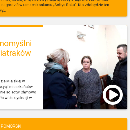
 nagrodzić w ramach konkursu „Sołtys Roku”. Kto zdobędzie ten
y...
dnomyślni
wiatraków
zie Miejskiej w
petycji mieszkańców
renie sołectw Chynowo
ła wiele dyskusji w
 POMORSKI