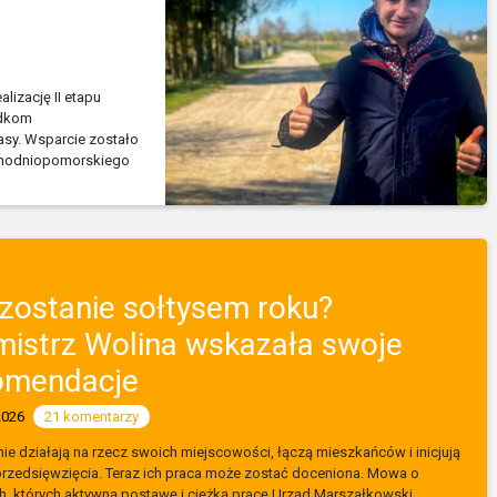
lizację II etapu
odkom
asy. Wsparcie zostało
chodniopomorskiego
 zostanie sołtysem roku?
mistrz Wolina wskazała swoje
omendacje
2026
21 komentarzy
ie działają na rzecz swoich miejscowości, łączą mieszkańców i inicjują
przedsięwzięcia. Teraz ich praca może zostać doceniona. Mowa o
h, których aktywną postawę i ciężką pracę Urząd Marszałkowski