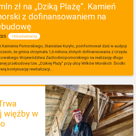
mln zł na „Dziką Plażę”. Kamień
orski z dofinansowaniem na
ebudowę
2025
14 komentarzy
z Kamienia Pomorskiego, Stanisław Kuryło, poinformował dziś w audycji
czecin, że gmina otrzymała 1,6 miliona złotych dofinansowania z Urzędu
kowskiego Województwa Zachodniopomorskiego na realizację długo
nej przebudowy tzw. „Dzikiej Plaży” przy ulicy Wilków Morskich. Środki
wią kontynuację rewitalizacji...
 Trwa
j więźby w
go