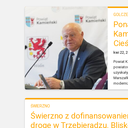
GOLCZ
Pon
Kam
Cie
kwi 22, 
Powiat K
powiatow
uzyskały
Marszał
moderniz
ŚWIERZNO
Świerzno z dofinansowani
drogę w Trzebieradzu. Blisk