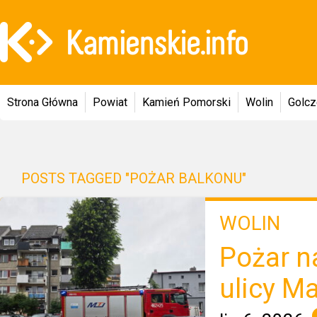
Strona Główna
Powiat
Kamień Pomorski
Wolin
Golc
POSTS TAGGED "POŻAR BALKONU"
WOLIN
Pożar n
ulicy Ma