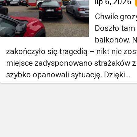
lip 6, 2026
Chwile grozy
Doszło tam 
balkonów. N
zakończyło się tragedią – nikt nie z
miejsce zadysponowano strażaków z W
szybko opanowali sytuację. Dzięki...