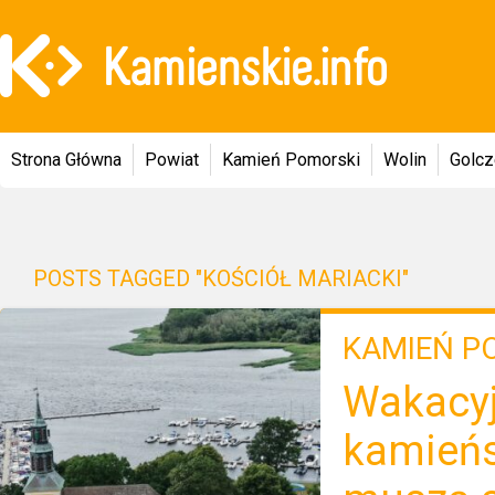
Strona Główna
Powiat
Kamień Pomorski
Wolin
Golc
POSTS TAGGED "KOŚCIÓŁ MARIACKI"
KAMIEŃ P
Wakacyj
kamieńsk